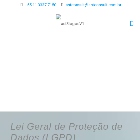
+55 11 3337 7150
astconsult@astconsult.com.br
Lei Geral de Proteção de
Dados (LGPD)